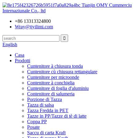
Tianjin OMY Cummerciu
Internaziunale Co., ltd
+86 13313324800
Wray@tjyilimi.com
English
Casa
Prodotti
Cuntenitore à chiusura tonda
Cuntenitore cù chiusura rettangulare
Cuntenitore per microonde
Contenitore à conchiglia
Cuntenitore di foglia d'aluminiu
Contenitore di salumeria
Porzione di Tazza
Tazza di salsa
Tazza Fredda in PET
Tazze in PP/Tazze di tè di latte
Coppa PP
Posate
Saccu di carta Kraft