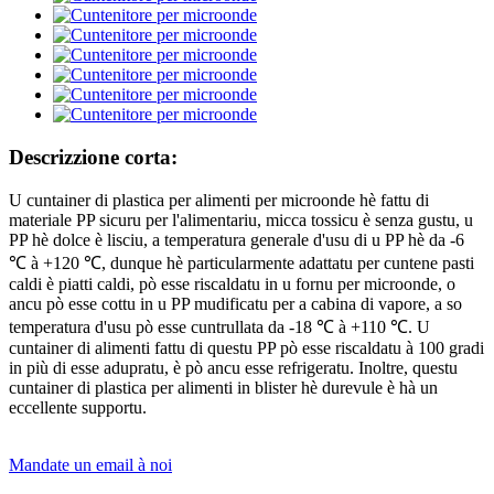
Descrizzione corta:
U cuntainer di plastica per alimenti per microonde hè fattu di
materiale PP sicuru per l'alimentariu, micca tossicu è senza gustu, u
PP hè dolce è lisciu, a temperatura generale d'usu di u PP hè da -6
℃ à +120 ℃, dunque hè particularmente adattatu per cuntene pasti
caldi è piatti caldi, pò esse riscaldatu in u fornu per microonde, o
ancu pò esse cottu in u PP mudificatu per a cabina di vapore, a so
temperatura d'usu pò esse cuntrullata da -18 ℃ à +110 ℃. U
cuntainer di alimenti fattu di questu PP pò esse riscaldatu à 100 gradi
in più di esse adupratu, è pò ancu esse refrigeratu. Inoltre, questu
cuntainer di plastica per alimenti in blister hè durevule è hà un
eccellente supportu.
Mandate un email à noi