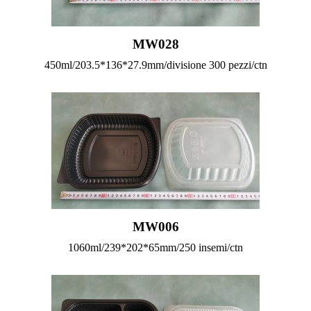
MW028
450ml/203.5*136*27.9mm/divisione 300 pezzi/ctn
MW006
1060ml/239*202*65mm/250 insemi/ctn