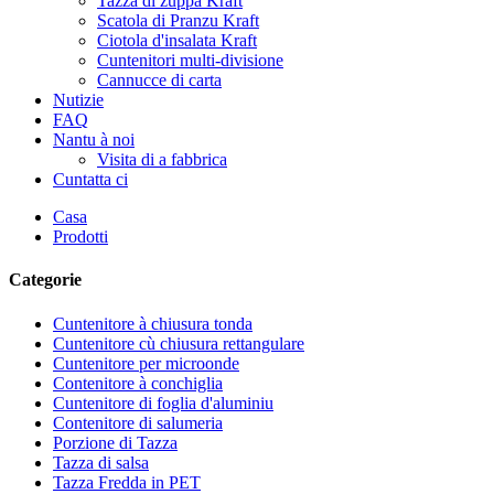
Tazza di zuppa Kraft
Scatola di Pranzu Kraft
Ciotola d'insalata Kraft
Cuntenitori multi-divisione
Cannucce di carta
Nutizie
FAQ
Nantu à noi
Visita di a fabbrica
Cuntatta ci
Casa
Prodotti
Categorie
Cuntenitore à chiusura tonda
Cuntenitore cù chiusura rettangulare
Cuntenitore per microonde
Contenitore à conchiglia
Cuntenitore di foglia d'aluminiu
Contenitore di salumeria
Porzione di Tazza
Tazza di salsa
Tazza Fredda in PET