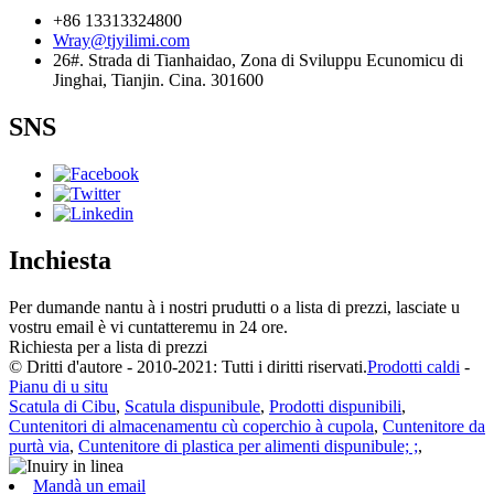
+86 13313324800
Wray@tjyilimi.com
26#. Strada di Tianhaidao, Zona di Sviluppu Ecunomicu di
Jinghai, Tianjin. Cina. 301600
SNS
Inchiesta
Per dumande nantu à i nostri prudutti o a lista di prezzi, lasciate u
vostru email è vi cuntatteremu in 24 ore.
Richiesta per a lista di prezzi
© Dritti d'autore - 2010-2021: Tutti i diritti riservati.
Prodotti caldi
-
Pianu di u situ
Scatula di Cibu
,
Scatula dispunibule
,
Prodotti dispunibili
,
Cuntenitori di almacenamentu cù coperchio à cupola
,
Cuntenitore da
purtà via
,
Cuntenitore di plastica per alimenti dispunibule; ;
,
Mandà un email