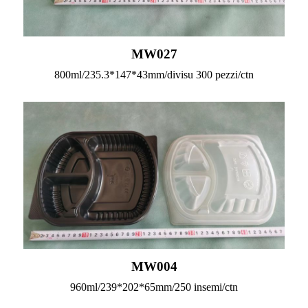
MW027
800ml/235.3*147*43mm/divisu 300 pezzi/ctn
MW004
960ml/239*202*65mm/250 insemi/ctn