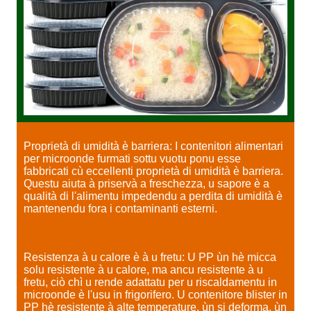
Proprietà di umidità è barriera: I contenitori alimentari
per microonde furmati sottu vuotu ponu esse
fabbricati cù eccellenti proprietà di umidità è barriera.
Questu aiuta à priservà a freschezza, u sapore è a
qualità di l'alimentu impedendu a perdita di umidità è
mantenendu fora i contaminanti esterni.
Resistenza à u calore è à u fretu: U PP ùn hè micca
solu resistente à u calore, ma ancu resistente à u
fretu, ciò chì u rende adattatu per u riscaldamentu in
microonde è l'usu in frigorifero. U contenitore blister in
PP hè resistente à alte temperature, ùn si deforma, ùn