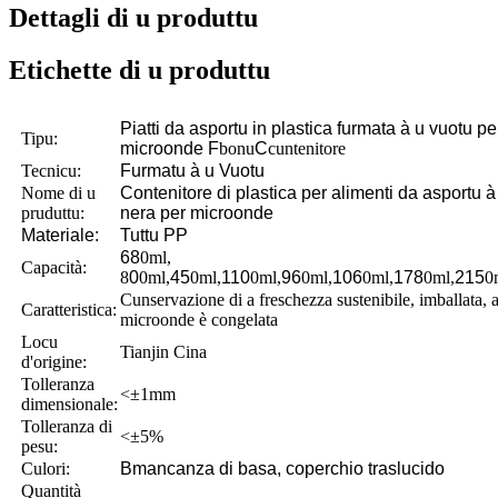
Dettagli di u produttu
Etichette di u produttu
Piatti da asportu in plastica furmata à u vuotu pe
Tipu:
microonde
F
bonu
C
cuntenitore
Tecnicu:
Furmatu à u Vuotu
Nome di u
Contenitore di plastica per alimenti da asportu 
pruduttu:
nera per microonde
Materiale:
Tuttu PP
68
0ml,
Capacità:
8
0
0ml,
45
0ml,
110
0ml,
96
0ml,
106
0ml,
178
0ml,
215
0
Cunservazione di a freschezza sustenibile, imballata, a
Caratteristica:
microonde è congelata
Locu
Tianjin Cina
d'origine:
Tolleranza
<±1mm
dimensionale:
Tolleranza di
<±5%
pesu:
Culori:
B
mancanza di basa, coperchio traslucido
Quantità