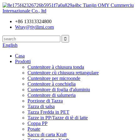
Tianjin OMY Cummerciu
Internaziunale Co., ltd
+86 13313324800
Wray@tjyilimi.com
English
Casa
Prodotti
Cuntenitore à chiusura tonda
Cuntenitore cù chiusura rettangulare
Cuntenitore per microonde
Contenitore à conchiglia
Cuntenitore di foglia d'aluminiu
Contenitore di salumeria
Porzione di Tazza
Tazza di salsa
Tazza Fredda in PET
Tazze in PP/Tazze di tè di latte
Coppa PP
Posate
Saccu di carta Kraft