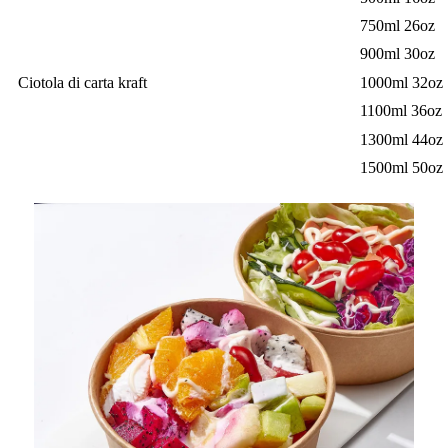
750ml 26oz
900ml 30oz
Ciotola di carta kraft
1000ml 32oz
1100ml 36oz
1300ml 44oz
1500ml 50oz