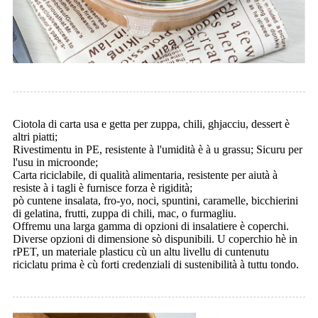
Ciotola di carta usa e getta per zuppa, chili, ghjacciu, dessert è
altri piatti;
Rivestimentu in PE, resistente à l'umidità è à u grassu; Sicuru per
l'usu in microonde;
Carta riciclabile, di qualità alimentaria, resistente per aiutà à
resiste à i tagli è furnisce forza è rigidità;
pò cuntene insalata, fro-yo, noci, spuntini, caramelle, bicchierini
di gelatina, frutti, zuppa di chili, mac, o furmagliu.
Offremu una larga gamma di opzioni di insalatiere è coperchi.
Diverse opzioni di dimensione sò dispunibili. U coperchio hè in
rPET, un materiale plasticu cù un altu livellu di cuntenutu
riciclatu prima è cù forti credenziali di sustenibilità à tuttu tondo.