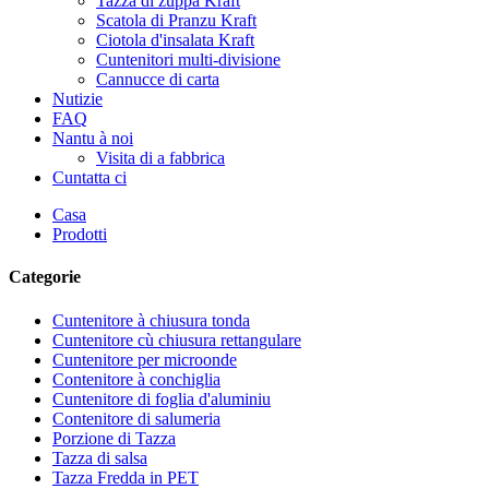
Tazza di zuppa Kraft
Scatola di Pranzu Kraft
Ciotola d'insalata Kraft
Cuntenitori multi-divisione
Cannucce di carta
Nutizie
FAQ
Nantu à noi
Visita di a fabbrica
Cuntatta ci
Casa
Prodotti
Categorie
Cuntenitore à chiusura tonda
Cuntenitore cù chiusura rettangulare
Cuntenitore per microonde
Contenitore à conchiglia
Cuntenitore di foglia d'aluminiu
Contenitore di salumeria
Porzione di Tazza
Tazza di salsa
Tazza Fredda in PET