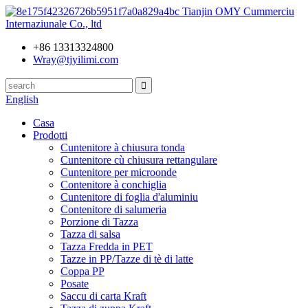
Tianjin OMY Cummerciu
Internaziunale Co., ltd
+86 13313324800
Wray@tjyilimi.com
English
Casa
Prodotti
Cuntenitore à chiusura tonda
Cuntenitore cù chiusura rettangulare
Cuntenitore per microonde
Contenitore à conchiglia
Cuntenitore di foglia d'aluminiu
Contenitore di salumeria
Porzione di Tazza
Tazza di salsa
Tazza Fredda in PET
Tazze in PP/Tazze di tè di latte
Coppa PP
Posate
Saccu di carta Kraft