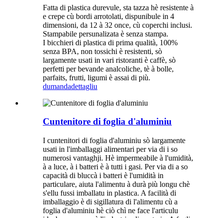
Fatta di plastica durevule, sta tazza hè resistente à
e crepe cù bordi arrotolati, dispunibule in 4
dimensioni, da 12 à 32 once, cù coperchi inclusi.
Stampabile persunalizata è senza stampa.
I bicchieri di plastica di prima qualità, 100%
senza BPA, non tossichi è resistenti, sò
largamente usati in vari ristoranti è caffè, sò
perfetti per bevande analcoliche, tè à bolle,
parfaits, frutti, ligumi è assai di più.
dumanda
dettagliu
Cuntenitore di foglia d'aluminiu
I cuntenitori di foglia d'aluminiu sò largamente
usati in l'imballaggi alimentari per via di i so
numerosi vantaghji. Hè impermeabile à l'umidità,
à a luce, à i batteri è à tutti i gasi. Per via di a so
capacità di bluccà i batteri è l'umidità in
particulare, aiuta l'alimentu à durà più longu chè
s'ellu fussi imballatu in plastica. A facilità di
imballaggio è di sigillatura di l'alimentu cù a
foglia d'aluminiu hè ciò chì ne face l'articulu