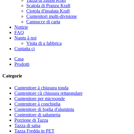
Tazza di zuppa Kraft
Scatola di Pranzu Kraft
Ciotola d'insalata Kraft
Cuntenitori multi-divisione
Cannucce di carta
Nutizie
FAQ
Nantu à noi
Visita di a fabbrica
Cuntatta ci
Casa
Prodotti
Categorie
Cuntenitore à chiusura tonda
Cuntenitore cù chiusura rettangulare
Cuntenitore per microonde
Contenitore à conchiglia
Cuntenitore di foglia d'aluminiu
Contenitore di salumeria
Porzione di Tazza
Tazza di salsa
Tazza Fredda in PET