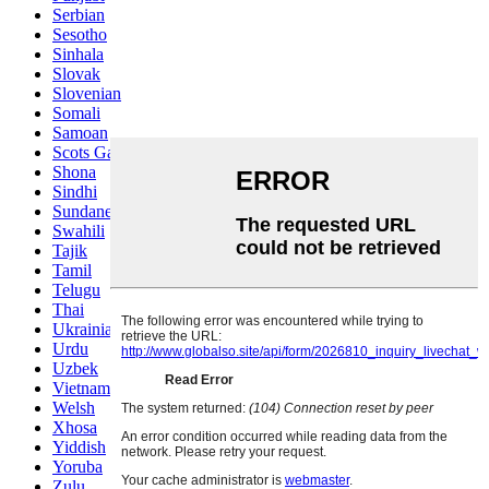
Serbian
Sesotho
Sinhala
Slovak
Slovenian
Somali
Samoan
Scots Gaelic
Shona
Sindhi
Sundanese
Swahili
Tajik
Tamil
Telugu
Thai
Ukrainian
Urdu
Uzbek
Vietnamese
Welsh
Xhosa
Yiddish
Yoruba
Zulu