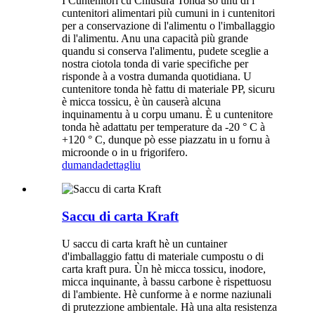
I Cuntenitori cù Chiusura Tonda sò unu di i
cuntenitori alimentari più cumuni in i cuntenitori
per a conservazione di l'alimentu o l'imballaggio
di l'alimentu. Anu una capacità più grande
quandu si conserva l'alimentu, pudete sceglie a
nostra ciotola tonda di varie specifiche per
risponde à a vostra dumanda quotidiana. U
cuntenitore tonda hè fattu di materiale PP, sicuru
è micca tossicu, è ùn causerà alcuna
inquinamentu à u corpu umanu. È u cuntenitore
tonda hè adattatu per temperature da -20 ° C à
+120 ° C, dunque pò esse piazzatu in u fornu à
microonde o in u frigorifero.
dumanda
dettagliu
Saccu di carta Kraft
U saccu di carta kraft hè un cuntainer
d'imballaggio fattu di materiale cumpostu o di
carta kraft pura. Ùn hè micca tossicu, inodore,
micca inquinante, à bassu carbone è rispettuosu
di l'ambiente. Hè cunforme à e norme naziunali
di prutezzione ambientale. Hà una alta resistenza