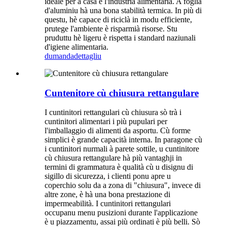
ideale per a casa è l'industria alimentaria. A foglia
d'aluminiu hà una bona stabilità termica. In più di
questu, hè capace di riciclà in modu efficiente,
prutege l'ambiente è risparmià risorse. Stu
pruduttu hè ligeru è rispetta i standard naziunali
d'igiene alimentaria.
dumanda
dettagliu
Cuntenitore cù chiusura rettangulare
I cuntinitori rettangulari cù chiusura sò trà i
cuntinitori alimentari i più pupulari per
l'imballaggio di alimenti da asportu. Cù forme
simplici è grande capacità interna. In paragone cù
i cuntinitori nurmali à parete sottile, u cuntinitore
cù chiusura rettangulare hà più vantaghji in
termini di grammatura è qualità cù u disignu di
sigillo di sicurezza, i clienti ponu apre u
coperchio solu da a zona di "chiusura", invece di
altre zone, è hà una bona prestazione di
impermeabilità. I ​​cuntinitori rettangulari
occupanu menu pusizioni durante l'applicazione
è u piazzamentu, assai più ordinati è più belli. Sò