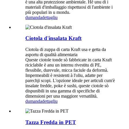
è una alta prutezzione ambientale. Hè unu di i
materiali d'imballaggio rispettuosi di l'ambiente i
più populari in u mondu.
dumanda
dettagliu
Ciotola d'insalata Kraft
Ciotola di zuppa di carta Kraft usa e getta da
asportu di qualità alimentaria
Queste ciotole tonde sò fabbricate in carta Kraft
riciclabile è anu un internu rivestitu di PE,
flessibile, durevule, micca faciule da deformà.
Impermeabili è resistenti à l'oliu, adatte per
parechji scopi. L'opzione ideale per articuli cum'è
insalate fredde, poke è sushi, queste ciotole sò
dispunibili in una gamma di specifiche di
dimensioni per una maggiore versatilità.
dumanda
dettagliu
Tazza Fredda in PET