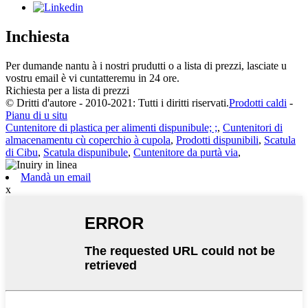
Inchiesta
Per dumande nantu à i nostri prudutti o a lista di prezzi, lasciate u
vostru email è vi cuntatteremu in 24 ore.
Richiesta per a lista di prezzi
© Dritti d'autore - 2010-2021: Tutti i diritti riservati.
Prodotti caldi
-
Pianu di u situ
Cuntenitore di plastica per alimenti dispunibule; ;
,
Cuntenitori di
almacenamentu cù coperchio à cupola
,
Prodotti dispunibili
,
Scatula
di Cibu
,
Scatula dispunibule
,
Cuntenitore da purtà via
,
Mandà un email
x