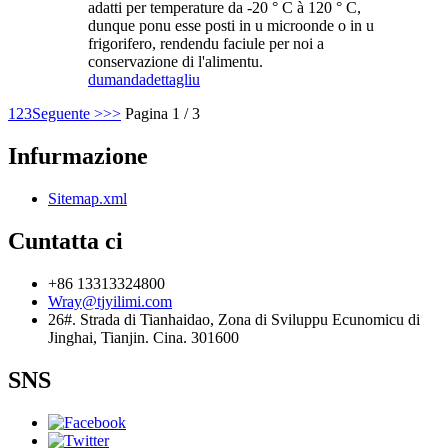
adatti per temperature da -20 ° C à 120 ° C,
dunque ponu esse posti in u microonde o in u
frigorifero, rendendu faciule per noi a
conservazione di l'alimentu.
dumanda
dettagliu
1
2
3
Seguente >
>>
Pagina 1 / 3
Infurmazione
Sitemap.xml
Cuntatta ci
+86 13313324800
Wray@tjyilimi.com
26#. Strada di Tianhaidao, Zona di Sviluppu Ecunomicu di
Jinghai, Tianjin. Cina. 301600
SNS